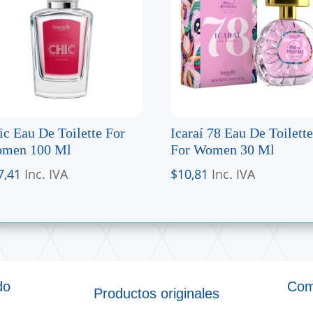
ic Eau De Toilette For
Icaraí 78 Eau De Toilette
men 100 Ml
For Women 30 Ml
7,41
Inc. IVA
$
10,81
Inc. IVA
do
Com
Productos originales