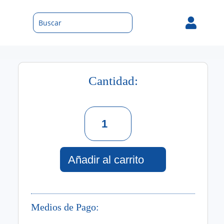

Cantidad:
Jawhari
For
Men
Edt
100
Añadir al carrito
Ml
cantidad
Medios de Pago: