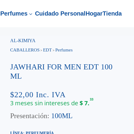
Perfumes
Cuidado Personal
Hogar
Tienda
3
AL-KIMIYA
CABALLEROS
EDT
Perfumes
>
>
JAWHARI FOR MEN EDT 100
ML
$
22,00
Inc. IVA
33
3 meses sin intereses de
$
7.
Presentación:
100ML
LÍNEA: PERFUMERÍA