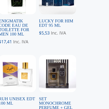
ENIGMATIK
LUCKY FOR HIM
CODE EAU DE
EDT 95 ML
TOILETTE FOR
$
5,53
Inc. IVA
MEN 100 ML
$
17,41
Inc. IVA
RUH UNISEX EDT
SET
100 ML
MONOCHROME
PERFUME + GEL