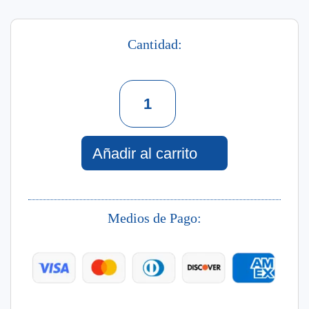
Cantidad:
Axolute
For
Him
Edt
95
Añadir al carrito
Ml
cantidad
Medios de Pago: