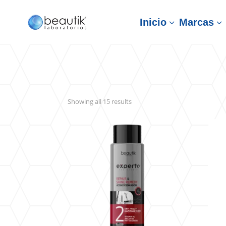
Inicio
Marcas
3
3
Sorted
Showing all 15 results
by
latest