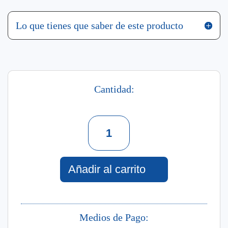
Lo que tienes que saber de este producto
Cantidad:
Unique
Eau
De
Toilette
For
Añadir al carrito
Men
95
Ml
cantidad
Medios de Pago: