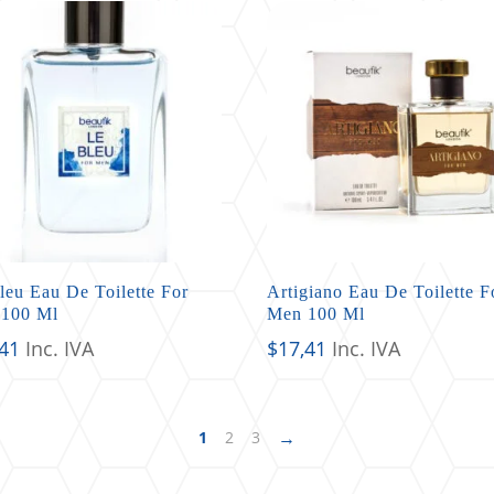
leu Eau De Toilette For
Artigiano Eau De Toilette F
100 Ml
Men 100 Ml
,41
Inc. IVA
$
17,41
Inc. IVA
→
1
2
3