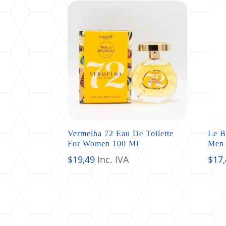
Vermelha 72 Eau De Toilette
Le B
For Women 100 Ml
Men 
$
19,49
Inc. IVA
$
17