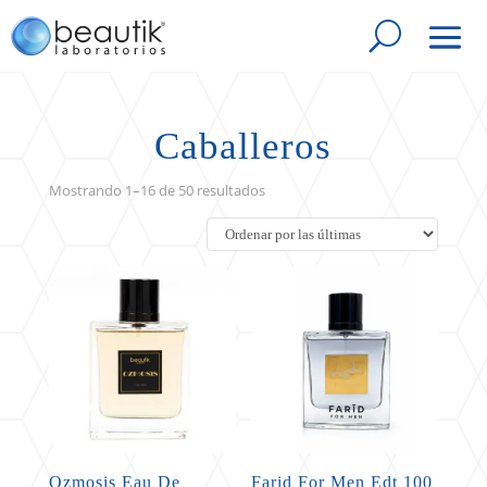
Caballeros
Sorted
Mostrando 1–16 de 50 resultados
by
latest
Ozmosis Eau De
Farid For Men Edt 100