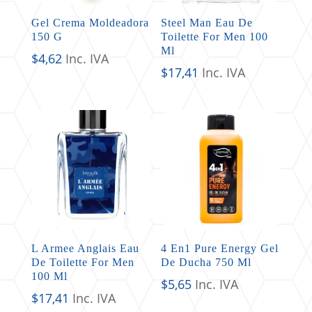
Gel Crema Moldeadora
Steel Man Eau De
150 G
Toilette For Men 100
Ml
$
4,62
Inc. IVA
$
17,41
Inc. IVA
L Armee Anglais Eau
4 En1 Pure Energy Gel
De Toilette For Men
De Ducha 750 Ml
100 Ml
$
5,65
Inc. IVA
$
17,41
Inc. IVA