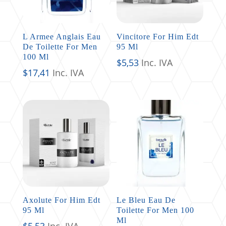
L Armee Anglais Eau
Vincitore For Him Edt
De Toilette For Men
95 Ml
100 Ml
$
5,53
Inc. IVA
$
17,41
Inc. IVA
Axolute For Him Edt
Le Bleu Eau De
95 Ml
Toilette For Men 100
Ml
$
5,53
Inc. IVA