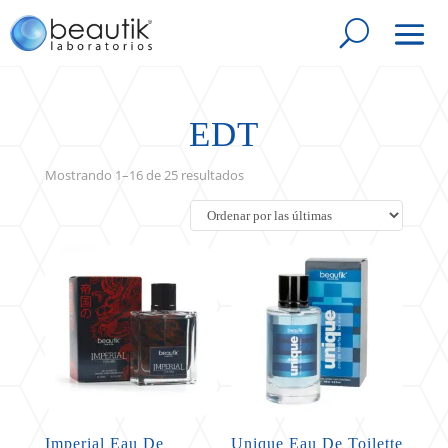
EDT
Sorted
Mostrando 1–16 de 25 resultados
by
latest
Imperial Eau De
Unique Eau De Toilette