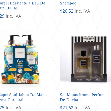
oral Hidratante + Eau De
Shampoo
ette 100 Ml
$
20,52
Inc. IVA
,29
Inc. IVA
Capri Soul Jabon De Manos
Set Monochrome Perfume +
ema Corporal
De Ducha
,75
Inc. IVA
$
21,62
Inc. IVA