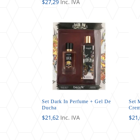
$
27,29
Inc. IVA
Set Dark In Perfume + Gel De
Set 
Ducha
Crem
$
21,62
Inc. IVA
$
21