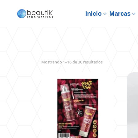
Inicio
Marcas
3
3
Sorted
Mostrando 1–16 de 30 resultados
by
latest