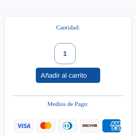
Cantidad:
Set
78
Pitahaya
Splash
Corporal
Añadir al carrito
Hidratante
+
Crema
Corporal
Medios de Pago:
cantidad