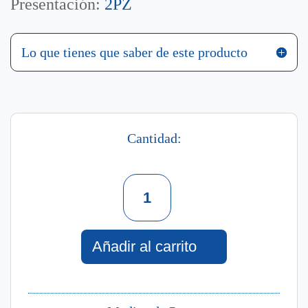
Presentación:
2PZ
Lo que tienes que saber de este producto
Cantidad:
Set
Glow
Girl
2
Piezas
Añadir al carrito
Splash
Hidrante
240
Ml