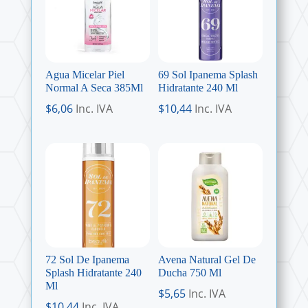
Agua Micelar Piel
69 Sol Ipanema Splash
Normal A Seca 385Ml
Hidratante 240 Ml
$
6,06
Inc. IVA
$
10,44
Inc. IVA
72 Sol De Ipanema
Avena Natural Gel De
Splash Hidratante 240
Ducha 750 Ml
Ml
$
5,65
Inc. IVA
$
10,44
Inc. IVA