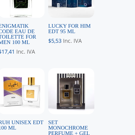
ENIGMATIK
LUCKY FOR HIM
CODE EAU DE
EDT 95 ML
TOILETTE FOR
$
5,53
Inc. IVA
MEN 100 ML
$
17,41
Inc. IVA
RUH UNISEX EDT
SET
100 ML
MONOCHROME
PERFUME + GEL