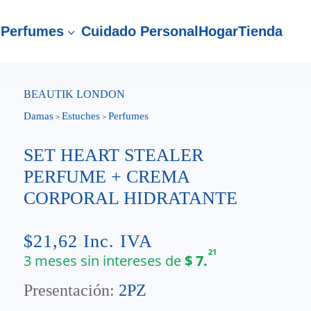
Perfumes
Cuidado Personal
Hogar
Tienda
3
BEAUTIK LONDON
Damas
Estuches
Perfumes
>
>
SET HEART STEALER
PERFUME + CREMA
CORPORAL HIDRATANTE
$
21,62
Inc. IVA
21
3 meses sin intereses de
$
7.
Presentación:
2PZ