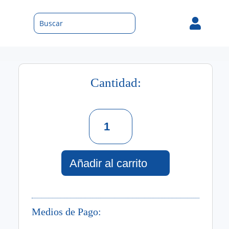

Cantidad:
Set
Heart
Stealer
Perfume
+
Añadir al carrito
Crema
Corporal
Hidratante
cantidad
Medios de Pago: