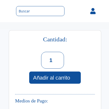

Cantidad:
Yogurt
Cremoso
Gel
De
Ducha
Añadir al carrito
750
Ml
cantidad
Medios de Pago: