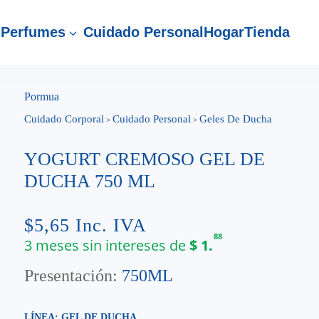
Perfumes
Cuidado Personal
Hogar
Tienda
3
Pormua
Cuidado Corporal
Cuidado Personal
Geles De Ducha
>
>
YOGURT CREMOSO GEL DE
DUCHA 750 ML
$
5,65
Inc. IVA
88
3 meses sin intereses de
$
1.
Presentación:
750ML
LÍNEA: GEL DE DUCHA