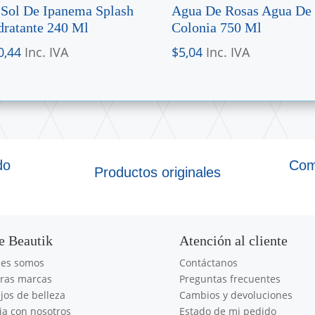
 Sol De Ipanema Splash
Agua De Rosas Agua De
dratante 240 Ml
Colonia 750 Ml
0,44
Inc. IVA
$
5,04
Inc. IVA
do
Com
Productos originales
e Beautik
Atención al cliente
nes somos
Contáctanos
ras marcas
Preguntas frecuentes
jos de belleza
Cambios y devoluciones
ja con nosotros
Estado de mi pedido