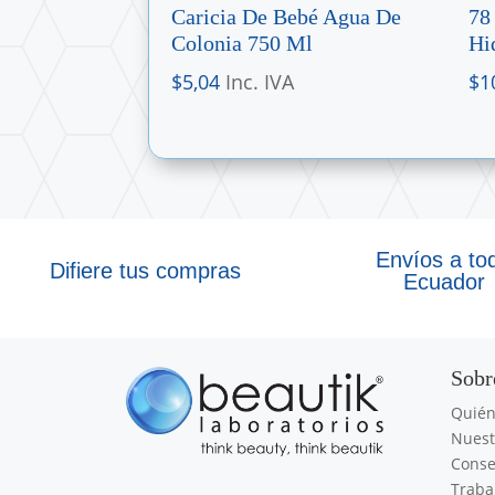
Caricia De Bebé Agua De
78
Colonia 750 Ml
Hi
$
5,04
Inc. IVA
$
1
Envíos a to
Difiere tus compras
Ecuador
Sobr
Quié
Nuest
Conse
Traba