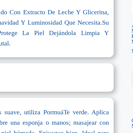
ido Con Extracto De Leche Y Glicerina,
Suavidad Y Luminosidad Que Necesita.Su
rotege La Piel Dejándola Limpia Y
tal.
 suave, utiliza PormuáTe verde. Aplica
obre una esponja o manos; masajear con
 piel húmeda. Enjuague bien. Ideal para