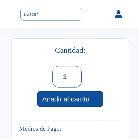

Cantidad:
Capri
Soul
Jabon
De
Manos
Añadir al carrito
385
Ml
cantidad
Medios de Pago: