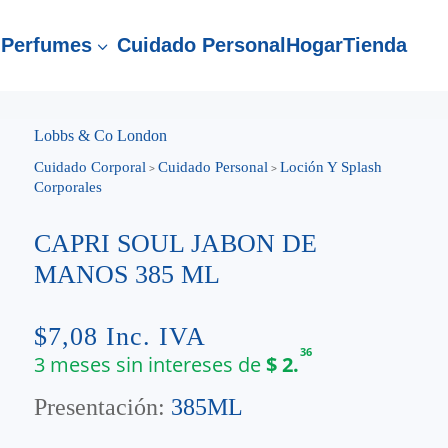
Perfumes
Cuidado Personal
Hogar
Tienda
3
Lobbs & Co London
Cuidado Corporal
Cuidado Personal
Loción Y Splash
>
>
Corporales
CAPRI SOUL JABON DE
MANOS 385 ML
$
7,08
Inc. IVA
36
3 meses sin intereses de
$
2.
Presentación:
385ML