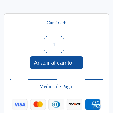
Cantidad:
Unicorn
Dreams
Spray
Desenredante
200
Añadir al carrito
Ml
cantidad
Medios de Pago: