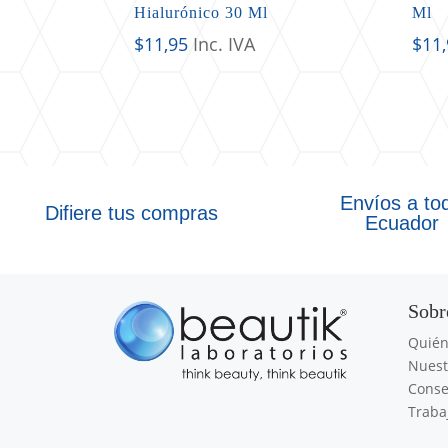
Hialurónico 30 Ml
Ml
$
11,95
Inc. IVA
$
11
Envíos a to
Difiere tus compras
Ecuador
Sobr
Quié
Nuest
Conse
Traba