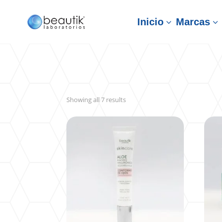
Inicio
Marcas
3
3
Sorted
Showing all 7 results
by
latest