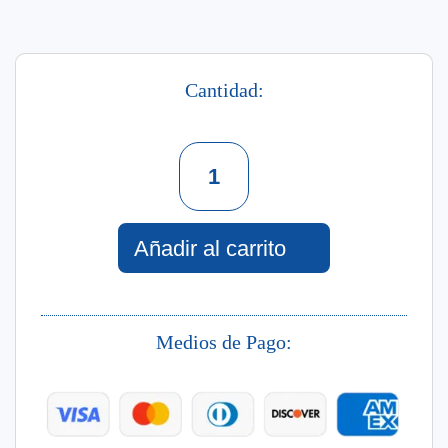
Cantidad:
Repair
&
Shine
Remedy
Shampoo
Añadir al carrito
400
Ml
cantidad
Medios de Pago: