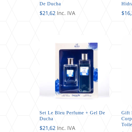
De Ducha
Hidr
$
21,62
Inc. IVA
$
16
Set Le Bleu Perfume + Gel De
Gift
Ducha
Corp
Toil
$
21,62
Inc. IVA