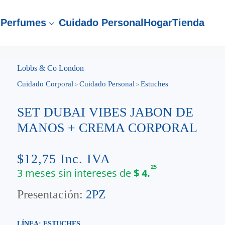
Perfumes
Cuidado Personal
Hogar
Tienda
3
Lobbs & Co London
Cuidado Corporal
Cuidado Personal
Estuches
>
>
SET DUBAI VIBES JABON DE
MANOS + CREMA CORPORAL
$
12,75
Inc. IVA
25
3 meses sin intereses de
$
4.
Presentación:
2PZ
LÍNEA: ESTUCHES