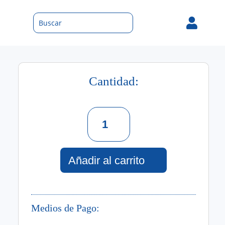

Cantidad:
Set
Dubai
Vibes
Jabon
De
Añadir al carrito
Manos
+
Crema
Corporal
Medios de Pago:
cantidad