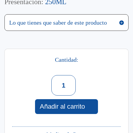
Presentación:
250ML
Lo que tienes que saber de este producto
Cantidad:
Loción
Corporal
Hidratante
52
Sol
Añadir al carrito
De
Ipanema
250
Ml