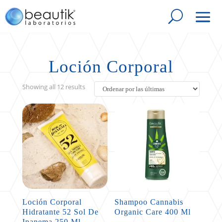
Loción Corporal
Sorted
Showing all 12 results
by
latest
Loción Corporal
Shampoo Cannabis
Hidratante 52 Sol De
Organic Care 400 Ml
Ipanema 250 Ml