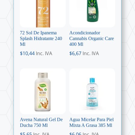
72 Sol De Ipanema
Acondicionador
Splash Hidratante 240
Cannabis Organic Care
Ml
400 Ml
$
10,44
Inc. IVA
$
6,67
Inc. IVA
Avena Natural Gel De
Agua Micelar Para Piel
Ducha 750 Ml
Mixta A Grasa 385 Ml
$
5,65
Inc. IVA
$
6,06
Inc. IVA