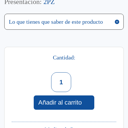
Presentación:
2PZ
Lo que tienes que saber de este producto
Cantidad:
Set
Lady
Bright
2
Piezas
Añadir al carrito
Splash
Hidrante
240
Ml