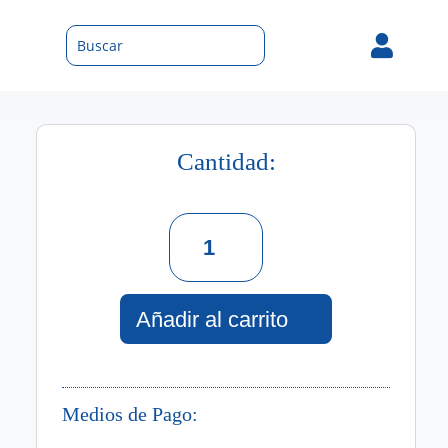

Cantidad:
Unicorn
Dreams
Acondicionador
400
Ml
Añadir al carrito
cantidad
Medios de Pago: