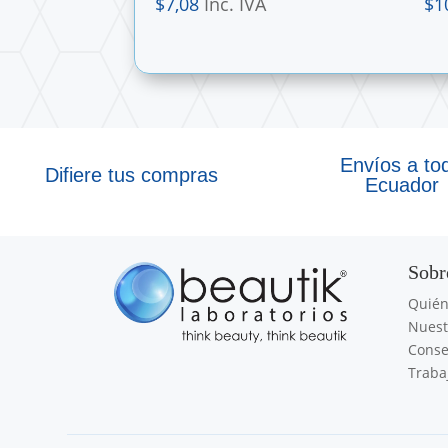
$
7,08
Inc. IVA
$
1
Envíos a to
Difiere tus compras
Ecuador
Sobr
Quié
Nuest
Conse
Traba