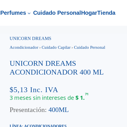
Perfumes
Cuidado Personal
Hogar
Tienda
3
UNICORN DREAMS
Acondicionador
Cuidado Capilar
Cuidado Personal
>
>
UNICORN DREAMS
ACONDICIONADOR 400 ML
$
5,13
Inc. IVA
71
3 meses sin intereses de
$
1.
Presentación:
400ML
LÍNEA: ACONDICIONADORES