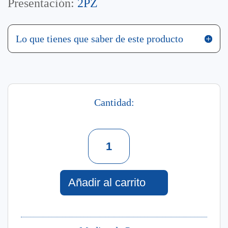
Presentación:
2PZ
Lo que tienes que saber de este producto
Cantidad:
Set
Passion
A
Paris
Perfume
Añadir al carrito
+
Crema
Corporal
Hidratante