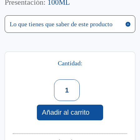
Presentación:
100ML
Lo que tienes que saber de este producto
Cantidad:
Preciosa
Eau
De
Toilette
Añadir al carrito
For
Women
100
Ml