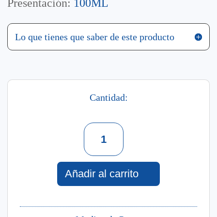
Presentación:
100ML
Lo que tienes que saber de este producto
Cantidad:
Rebel
Ink
Eau
De
Toilettefor
Añadir al carrito
Women
100
Ml
cantidad