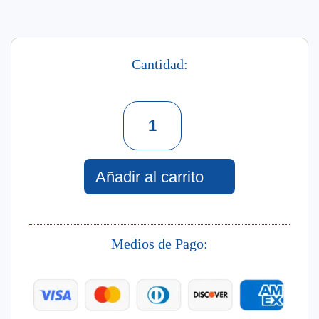
Cantidad:
Beats
Of
Love
Splash
Hidratante
Añadir al carrito
240
Ml
cantidad
Medios de Pago: