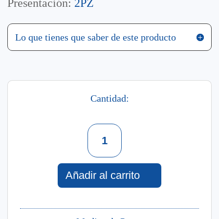
Presentación:
2PZ
Lo que tienes que saber de este producto
Cantidad:
Set
Dosage
Perfume
+
Crema
Añadir al carrito
Corporal
Hidratante
cantidad