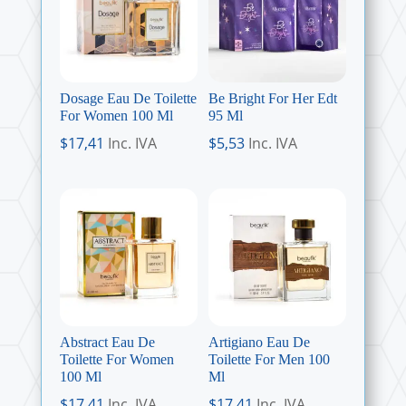
Dosage Eau De Toilette
Be Bright For Her Edt
For Women 100 Ml
95 Ml
$
17,41
Inc. IVA
$
5,53
Inc. IVA
Abstract Eau De
Artigiano Eau De
Toilette For Women
Toilette For Men 100
100 Ml
Ml
$
17,41
Inc. IVA
$
17,41
Inc. IVA