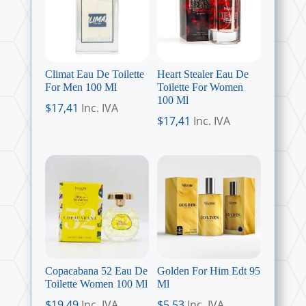
Climat Eau De Toilette
Heart Stealer Eau De
For Men 100 Ml
Toilette For Women
100 Ml
$
17,41
Inc. IVA
$
17,41
Inc. IVA
Copacabana 52 Eau De
Golden For Him Edt 95
Toilette Women 100 Ml
Ml
$
19,49
Inc. IVA
$
5,53
Inc. IVA