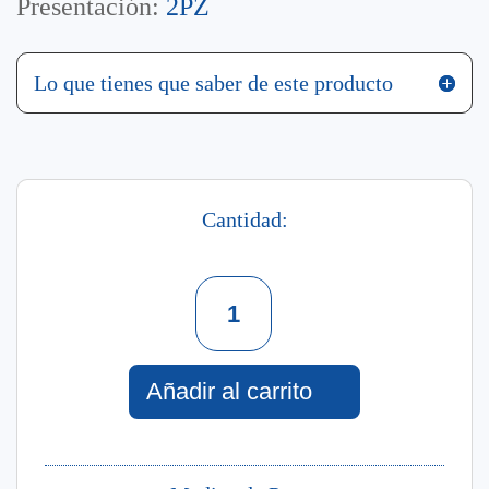
Presentación:
2PZ
Lo que tienes que saber de este producto
Cantidad:
Set
52
Coco
Splash
Corporal
Añadir al carrito
Hidratante
+
Crema
Corporal