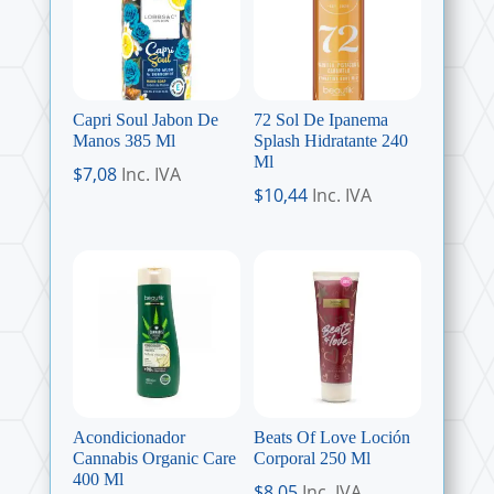
Capri Soul Jabon De
72 Sol De Ipanema
Manos 385 Ml
Splash Hidratante 240
Ml
$
7,08
Inc. IVA
$
10,44
Inc. IVA
Acondicionador
Beats Of Love Loción
Cannabis Organic Care
Corporal 250 Ml
400 Ml
$
8,05
Inc. IVA