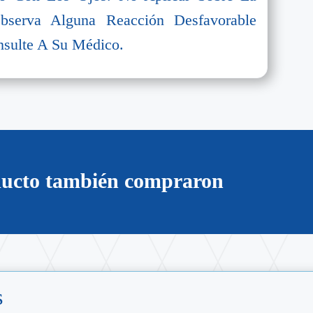
serva Alguna Reacción Desfavorable
nsulte A Su Médico.
oducto también compraron
s