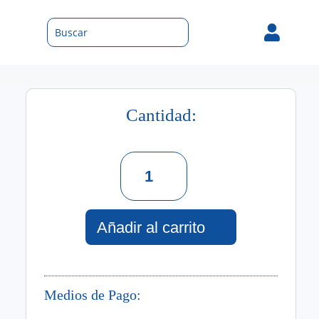

Cantidad:
Sérum
Vitamina
C.
30
Ml
Añadir al carrito
cantidad
Medios de Pago: