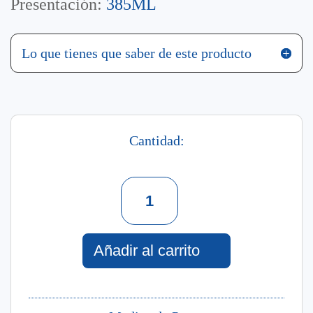
Presentación:
385ML
Lo que tienes que saber de este producto
Cantidad:
Tónico
Hidratante
2
En
1
Añadir al carrito
Alóe
Vera
385
Ml