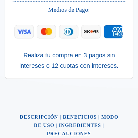
20
Alóe
Medios de Pago:
+
Ácido
Hialurónico
55
Ml
cantidad
Realiza tu compra en 3 pagos sin
intereses o 12 cuotas con intereses.
DESCRIPCIÓN
|
BENEFICIOS
|
MODO
DE USO
|
INGREDIENTES
|
PRECAUCIONES