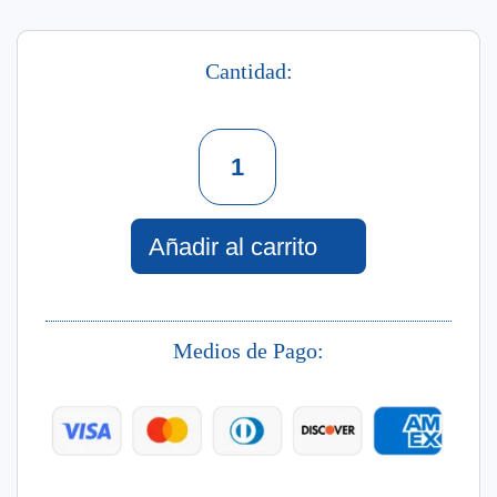
Cantidad:
Phytokeratin
Leave
In
Bb+
200
Añadir al carrito
Ml
cantidad
Medios de Pago: