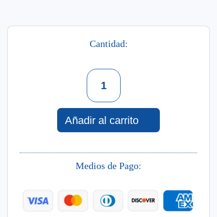
Cantidad:
Moisture
&
Gloss
Remedy
Shampoo
Añadir al carrito
400
Ml
cantidad
Medios de Pago: