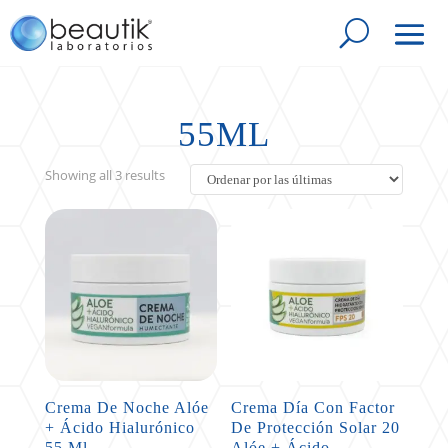
55ML
Sorted
Showing all 3 results
by
latest
Crema De Noche Alóe
Crema Día Con Factor
+ Ácido Hialurónico
De Protección Solar 20
55 Ml
Alóe + Ácido