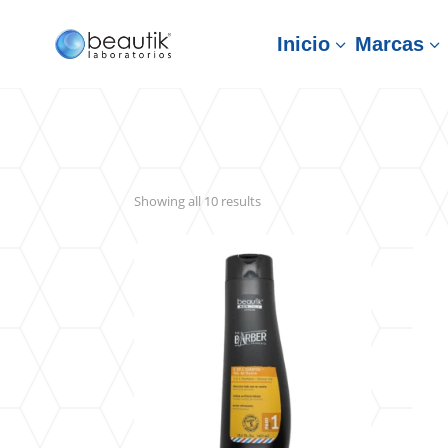
Inicio
Marcas
3
3
Sorted
Showing all 10 results
by
latest