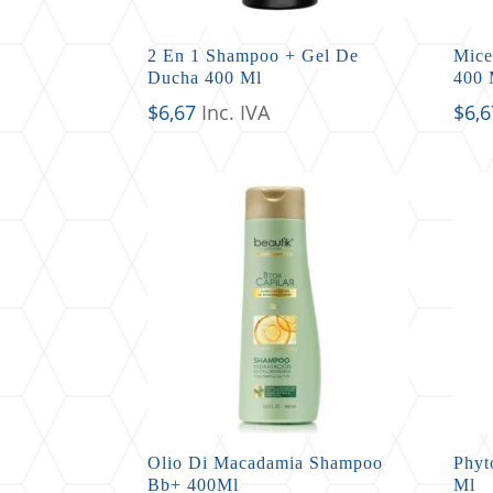
2 En 1 Shampoo + Gel De
Mice
Ducha 400 Ml
400 
$
6,67
Inc. IVA
$
6,6
Olio Di Macadamia Shampoo
Phyt
Bb+ 400Ml
Ml