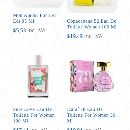
Mon Amour For Her
Edt 95 Ml
Copacabana 52 Eau De
Toilette Women 100 Ml
$
5,53
Inc. IVA
$
19,49
Inc. IVA
Pure Love Eau De
Icaraí 78 Eau De
Toilette For Women
Toilette For Women 30
100 Ml
Ml
$
17,41
Inc. IVA
$
10,81
Inc. IVA