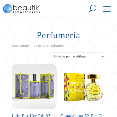
Perfumería
Sorted
Mostrando 1–16 de 60 resultados
by
latest
Lulu For Her Edt 95
Copacabana 52 Eau De