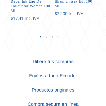
Rebel Ink Eau De
Ilham Unisex Edt 100
Toilettefor Women 100
Ml
Ml
$
22,00
Inc. IVA
$
17,41
Inc. IVA
→
1
2
3
4
Difiere tus compras
Envíos a todo Ecuador
Productos originales
Compra segura en línea