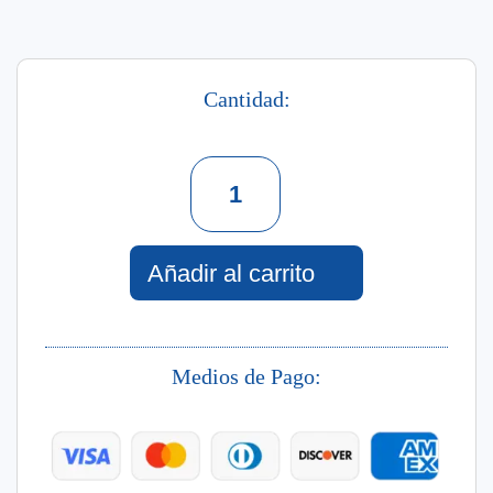
Cantidad:
Copacabana
52
Eau
De
Toilette
Añadir al carrito
For
Women
30
Ml
Medios de Pago:
cantidad