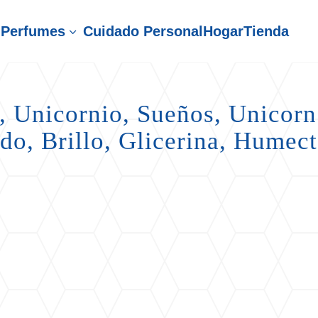
Perfumes
Cuidado Personal
Hogar
Tienda
3
, Unicornio, Sueños, Unicorn 
do, Brillo, Glicerina, Humec