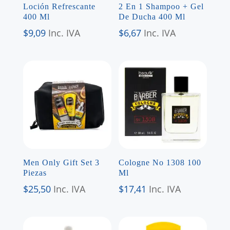
Loción Refrescante
2 En 1 Shampoo + Gel
400 Ml
De Ducha 400 Ml
$
9,09
Inc. IVA
$
6,67
Inc. IVA
Men Only Gift Set 3
Cologne No 1308 100
Piezas
Ml
$
25,50
Inc. IVA
$
17,41
Inc. IVA