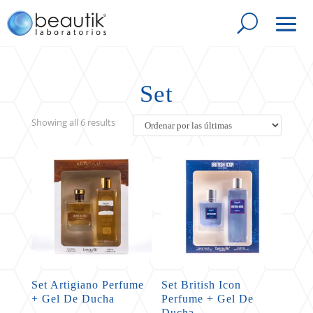
Set
Sorted
Showing all 6 results
by
latest
Set Artigiano Perfume
Set British Icon
+ Gel De Ducha
Perfume + Gel De
Ducha