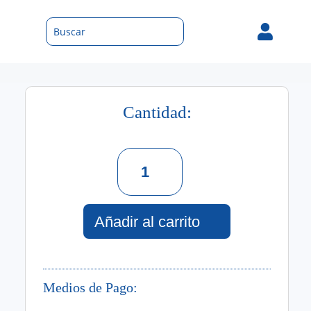

Cantidad:
Unique
Eau
De
Toilette
For
Añadir al carrito
Women
95
Ml
cantidad
Medios de Pago: