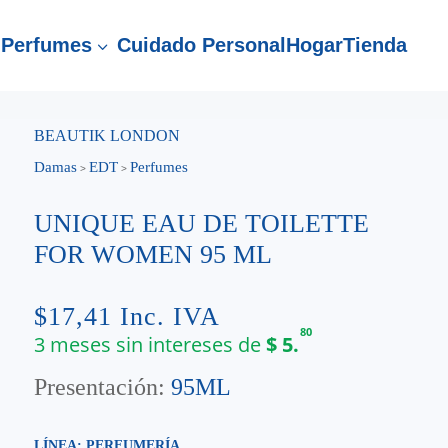
Perfumes
Cuidado Personal
Hogar
Tienda
3
BEAUTIK LONDON
Damas
EDT
Perfumes
>
>
UNIQUE EAU DE TOILETTE
FOR WOMEN 95 ML
$
17,41
Inc. IVA
80
3 meses sin intereses de
$
5.
Presentación:
95ML
LÍNEA: PERFUMERÍA