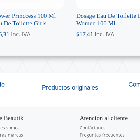
ower Princcess 100 Ml
Dosage Eau De Toilette 
u De Toilette Girls
Women 100 Ml
6,31
Inc. IVA
$
17,41
Inc. IVA
do
Com
Productos originales
e Beautik
Atención al cliente
nes somos
Contáctanos
ras marcas
Preguntas frecuentes