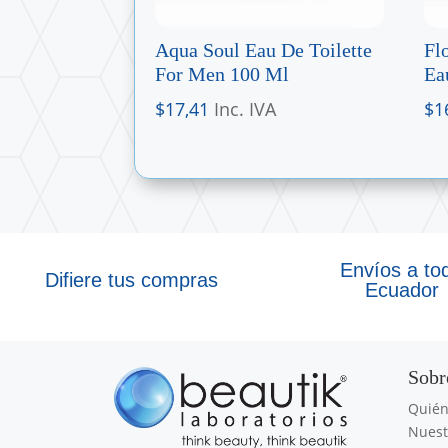
Aqua Soul Eau De Toilette
Fl
For Men 100 Ml
Ea
$
17,41
Inc. IVA
$
1
Envíos a to
Difiere tus compras
Ecuador
Sobr
Quié
Nuest