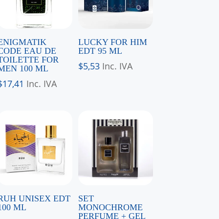
ENIGMATIK
LUCKY FOR HIM
CODE EAU DE
EDT 95 ML
TOILETTE FOR
$
5,53
Inc. IVA
MEN 100 ML
$
17,41
Inc. IVA
RUH UNISEX EDT
SET
100 ML
MONOCHROME
PERFUME + GEL