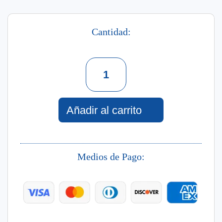
Cantidad:
Shinny
Unicorn
Dreams
Fr
230
Añadir al carrito
Ml
cantidad
Medios de Pago: