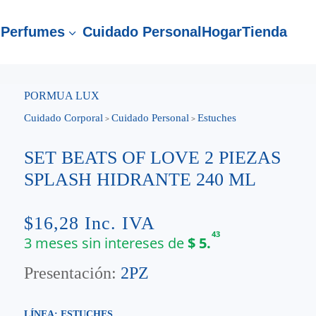
Perfumes
Cuidado Personal
Hogar
Tienda
3
PORMUA LUX
Cuidado Corporal
Cuidado Personal
Estuches
>
>
SET BEATS OF LOVE 2 PIEZAS
SPLASH HIDRANTE 240 ML
$
16,28
Inc. IVA
43
3 meses sin intereses de
$
5.
Presentación:
2PZ
LÍNEA: ESTUCHES