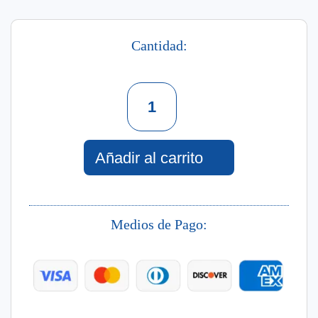
Cantidad:
Phytokeratin
Mascarilla
Bb+
300
Añadir al carrito
Gr
cantidad
Medios de Pago: