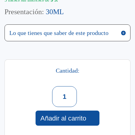
Presentación:
30ML
Lo que tienes que saber de este producto
Cantidad:
Icaraí
78
Eau
De
Añadir al carrito
Toilette
For
Women