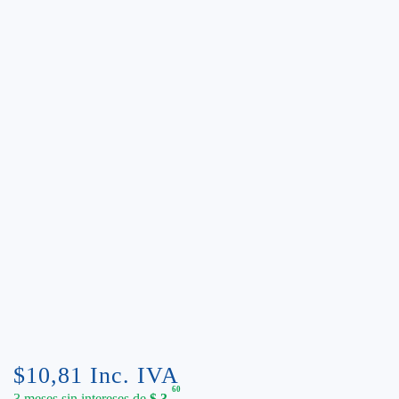
$
10,81
Inc. IVA
60
3 meses sin intereses de
$
3.