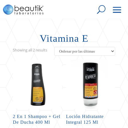
Vitamina E
Sorted
Showing all 2 results
by
latest
2 En 1 Shampoo + Gel
Loción Hidratante
De Ducha 400 Ml
Integral 125 Ml