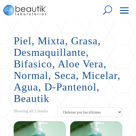
Piel, Mixta, Grasa,
Desmaquillante,
Bifasico, Aloe Vera,
Normal, Seca, Micelar,
Agua, D-Pantenol,
Beautik
Sorted
Showing all 2 results
by
latest