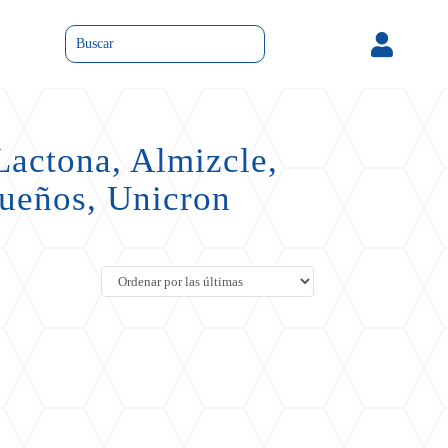

Lactona, Almizcle,
Sueños, Unicron