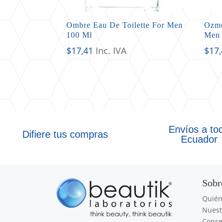
Ombre Eau De Toilette For Men
Ozmo
100 Ml
Men 
$
17,41
Inc. IVA
$
17
Envíos a to
Difiere tus compras
Ecuador
Sobr
Quié
Nuest
Conse