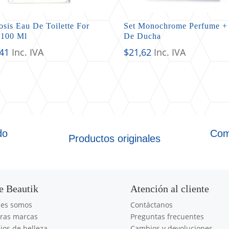
sis Eau De Toilette For
Set Monochrome Perfume +
100 Ml
De Ducha
,41
Inc. IVA
$
21,62
Inc. IVA
do
Com
Productos originales
e Beautik
Atención al cliente
nes somos
Contáctanos
ras marcas
Preguntas frecuentes
jos de belleza
Cambios y devoluciones