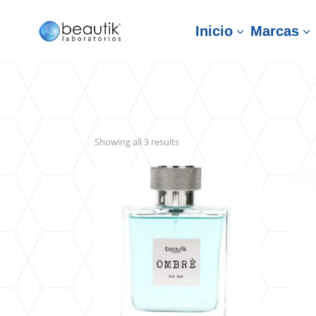
Inicio
Marcas
3
3
Sorted
Showing all 3 results
by
latest